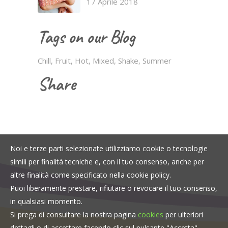
17 Aprile 2018
Tags on our Blog
Chill
Fruit
Hot
Mixed
Shake
Summer
Share
Noi e terze parti selezionate utilizziamo cookie o tecnologie
simili per finalità tecniche e, con il tuo consenso, anche per
altre finalità come specificato nella cookie policy.
Puoi liberamente prestare, rifiutare o revocare il tuo consenso,
in qualsiasi momento.
Si prega di consultare la nostra pagina
cookies
per ulteriori
dettagli o di accettare facendo clic sul pulsante "Accetta".